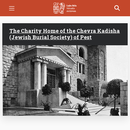
Skip
to
main
content
The Charity Home of the Chevra Kadisha
(Jewish Burial Society) of Pest