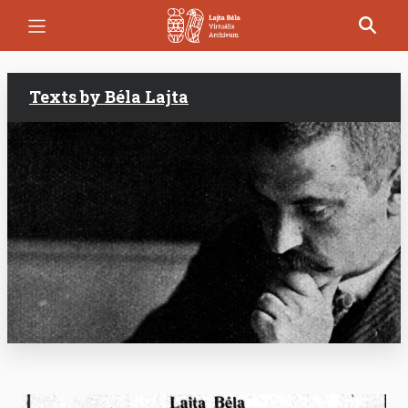
Skip
to
main
content
Texts by Béla Lajta