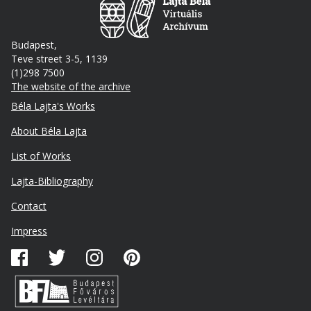
Budapest,
Teve street 3-5, 1139
(1)298 7500
The website of the archive
Footer
Béla Lajta's Works
About Béla Lajta
List of Works
Lajta-Bibliography
Lábléc
Contact
másodlagos
Impress
Közösségi
média