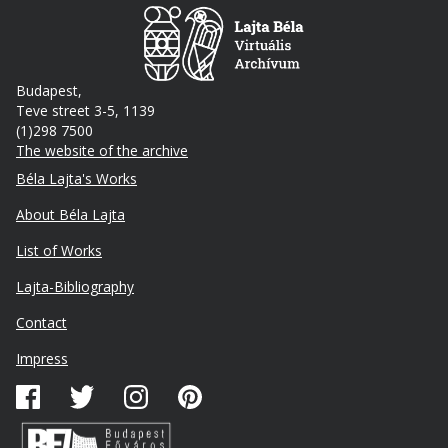
Budapest,
Teve street 3-5, 1139
(1)298 7500
The website of the archive
Footer
Béla Lajta's Works
About Béla Lajta
List of Works
Lajta-Bibliography
Lábléc
Contact
másodlagos
Impress
Közösségi
média