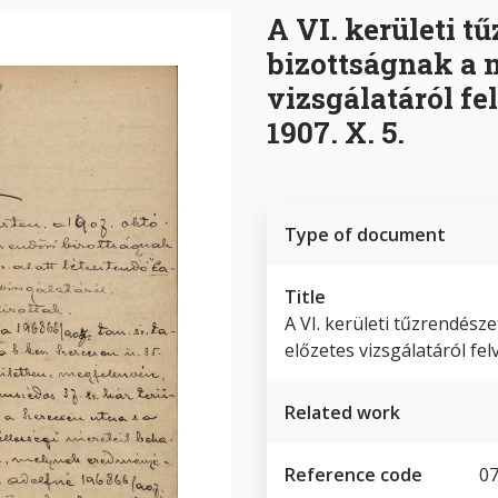
A VI. kerületi t
bizottságnak a 
vizsgálatáról fe
1907. X. 5.
Type of document
Title
A VI. kerületi tűzrendész
előzetes vizsgálatáról fel
Related work
Reference code
07