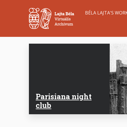
Skip
Main
to
BÉLA LAJTA'S WOR
main
navigation
content
Parisiana night
club