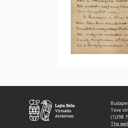
Budapes
Teve str
(1)298 
The web