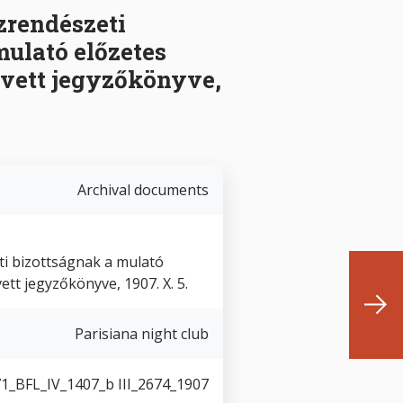
űzrendészeti
mulató előzetes
lvett jegyzőkönyve,
Archival documents
eti bizottságnak a mulató
vett jegyzőkönyve, 1907. X. 5.
Parisiana night club
1_BFL_IV_1407_b III_2674_1907