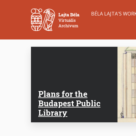
Skip
Main
to
BÉLA LAJTA'S WOR
main
navigation
content
Plans for the
Budapest Public
Library