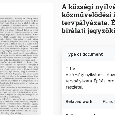
A községi nyilv
közművelődési i
tervpályázata. É
bírálati jegyzők
Type of document
Title
A községi nyilvános köny
tervpályázata. Építési pr
részletei.
Related work
Plans 