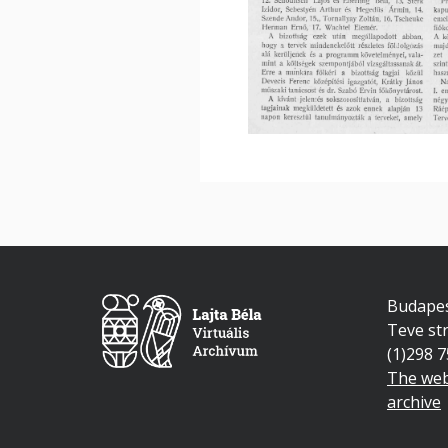
Budapes
Teve str
(1)298 
The web
archive