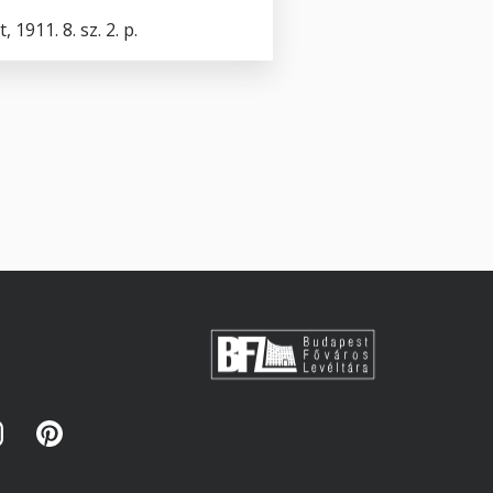
911. 8. sz. 2. p.
s