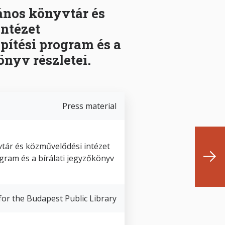
ános könyvtár és
ntézet
pítési program és a
önyv részletei.
Press material
vtár és közművelődési intézet
ogram és a bírálati jegyzőkönyv
for the Budapest Public Library