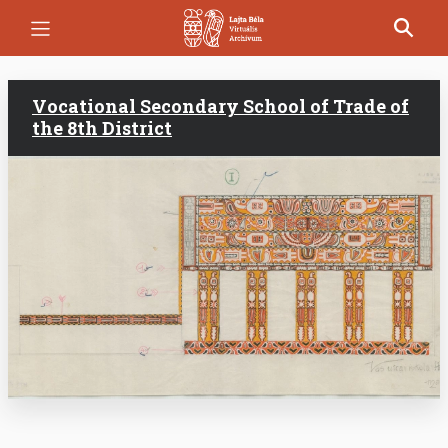
Skip
to
main
content
Vocational Secondary School of Trade of
the 8th District