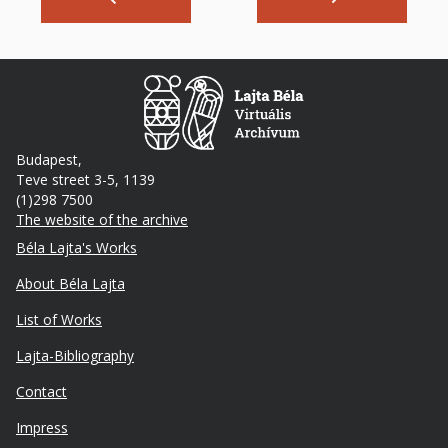
Budapest,
Teve street 3-5, 1139
(1)298 7500
The website of the archive
Footer
Béla Lajta's Works
About Béla Lajta
List of Works
Lajta-Bibliography
Lábléc
Contact
másodlagos
Impress