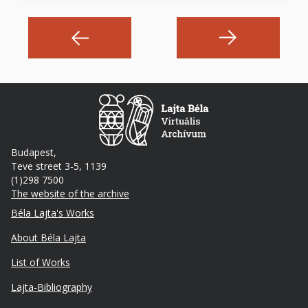
Budapest,
Teve street 3-5, 1139
(1)298 7500
The website of the archive
Footer
Béla Lajta's Works
About Béla Lajta
List of Works
Lajta-Bibliography
Lábléc