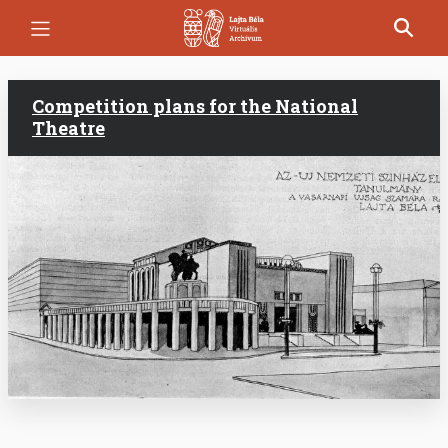
Skip
to
main
content
Competition plans for the National
Theatre