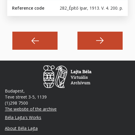
Reference code
282_Építő Ipar, 1913. V. 4. 200. p.
Budapest,
Teve street 3-5, 1139
(1)298 7500
The website of the archive
Footer
Béla Lajta's Works
About Béla Lajta