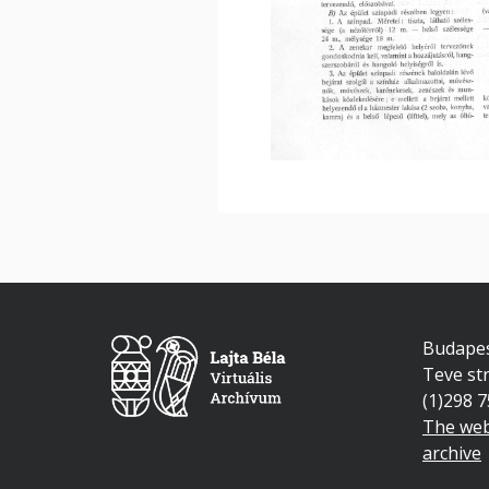
Budapes
Teve str
(1)298 
The web
archive