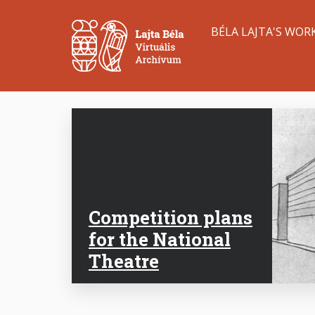
Skip
Main
to
BÉLA LAJTA'S WOR
main
navigation
content
Competition plans
for the National
Theatre