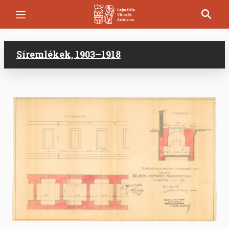
Ugrás
a
tartalomra
Síremlékek, 1903–1918