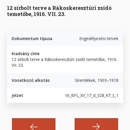
12 sírbolt terve a Rákoskeresztúri zsidó
temetőbe, 1916. VII. 23.
Dokumentum típusa
Engedélyezési tervek
Kiadvány címe
12 sírbolt terve a Rákoskeresztúri zsidó temetőbe, 1916.
VII. 23.
Vonatkozó alkotás
Síremlékek, 1903–1918
Jelzet
16_BFL_XV_17_d_328_KT_t_1