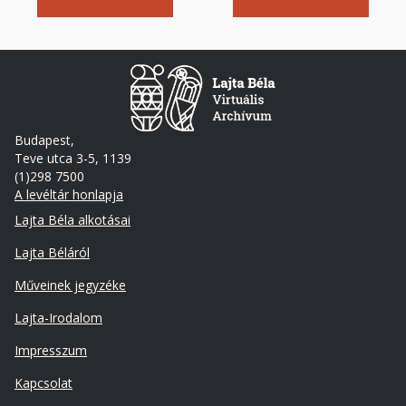
Budapest,
Teve utca 3-5, 1139
(1)298 7500
A levéltár honlapja
Footer
Lajta Béla alkotásai
Lajta Béláról
Műveinek jegyzéke
Lajta-Irodalom
Lábléc
Impresszum
másodlagos
Kapcsolat