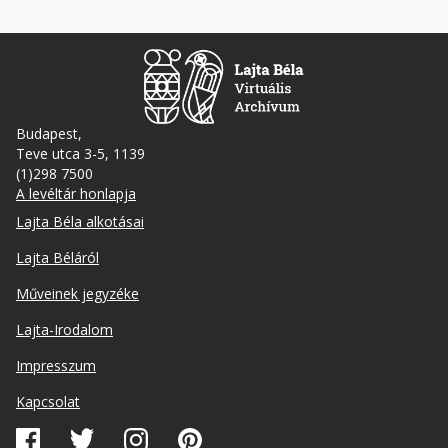
Budapest,
Teve utca 3-5, 1139
(1)298 7500
A levéltár honlapja
Footer
Lajta Béla alkotásai
Lajta Béláról
Műveinek jegyzéke
Lajta-Irodalom
Lábléc
Impresszum
másodlagos
Kapcsolat
Közösségi