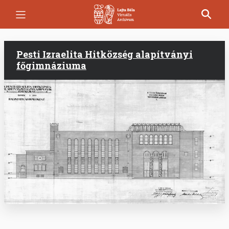
Ugrás
a
tartalomra
Pesti Izraelita Hitközség alapítványi
főgimnáziuma