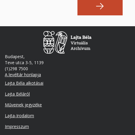
Budapest,
Teve utca 3-5, 1139
(1)298 7500
A levéltár honlapja
Footer
Lajta Béla alkotásai
Lajta Béláról
Műveinek jegyzéke
Lajta-Irodalom
Lábléc
Impresszum
másodlagos