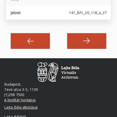
Jelzet
141_BFL_VII_118_a_27
Budapest,
Teve utca 3-5, 1139
(1)298 7500
A levéltár honlapja
Footer
Lajta Béla alkotásai
Lajta Béláról