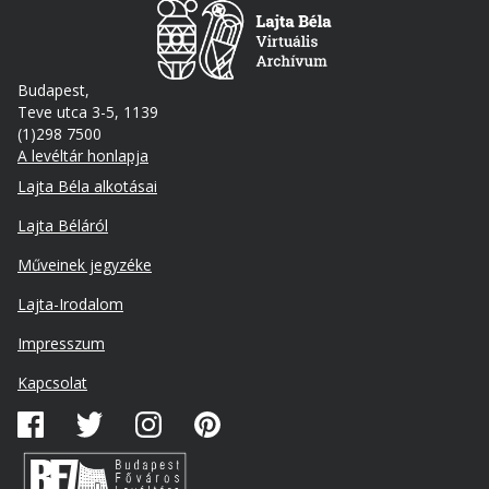
Budapest,
Teve utca 3-5, 1139
(1)298 7500
A levéltár honlapja
Footer
Lajta Béla alkotásai
Lajta Béláról
Műveinek jegyzéke
Lajta-Irodalom
Lábléc
Impresszum
másodlagos
Kapcsolat
Közösségi
média