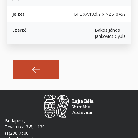
Jelzet
BFL XV.19.d.2.b NZS_0452
Szerző
Bakos János
Jankovics Gyula
Budapest,
Teve utca 3-5, 1139
(1)298 7500