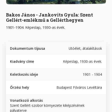
Bakos János - Jankovits Gyula: Szent
Gellért-emlékmű a Gellérthegyen
1901-1904. Képeslap, 1930-as évek.
Dokumentum típusa
Utóélet, átalakítások
Kiadvány címe
Képeslap, 1930-as évek.
Keletkezés ideje
1901 - 1904
Őrzési hely
Budapest Főváros Levéltára
Vonatkozó alkotás
Szent Gellért-szobor környezete kiképzésének
pályaterve