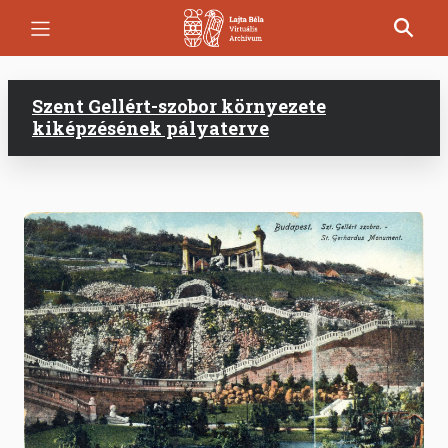
Ugrás
a
tartalomra
Szent Gellért-szobor környezete
kiképzésének pályaterve