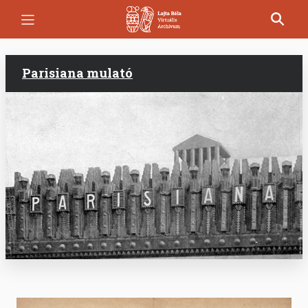
Ugrás
a
tartalomra
Parisiana mulató