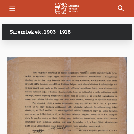
Ugrás
a
tartalomra
Síremlékek, 1903–1918