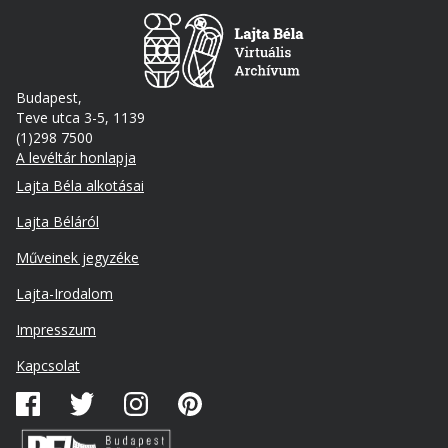
Budapest,
Teve utca 3-5, 1139
(1)298 7500
A levéltár honlapja
Footer
Lajta Béla alkotásai
Lajta Béláról
Műveinek jegyzéke
Lajta-Irodalom
Lábléc
Impresszum
másodlagos
Kapcsolat
Közösségi
média