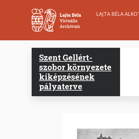
Ugrás
Main
a
LAJTA BÉLA ALKO
tartalomra
navigation
Szent Gellért-
szobor környezete
kiképzésének
pályaterve