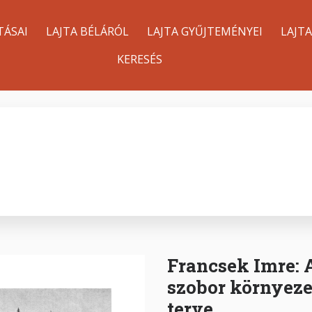
TÁSAI
LAJTA BÉLÁRÓL
LAJTA GYŰJTEMÉNYEI
LAJT
KERESÉS
Francsek Imre: A
szobor környez
terve