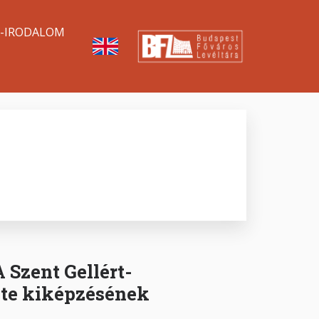
A-IRODALOM
 Szent Gellért-
ete kiképzésének