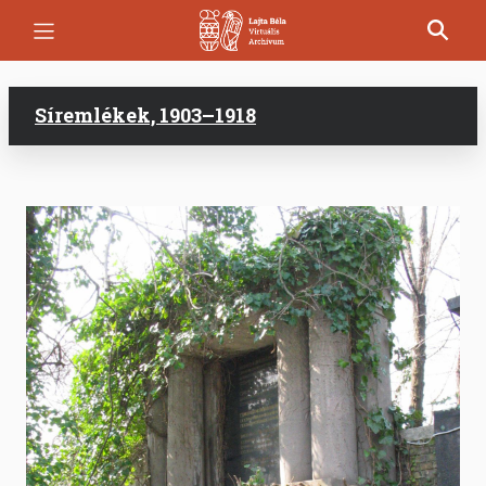
Ugrás
a
tartalomra
Síremlékek, 1903–1918