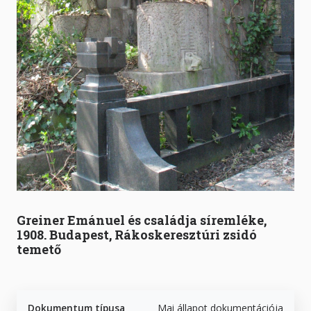
Greiner Emánuel és családja síremléke,
1908. Budapest, Rákoskeresztúri zsidó
temető
Dokumentum típusa
Mai állapot dokumentációja