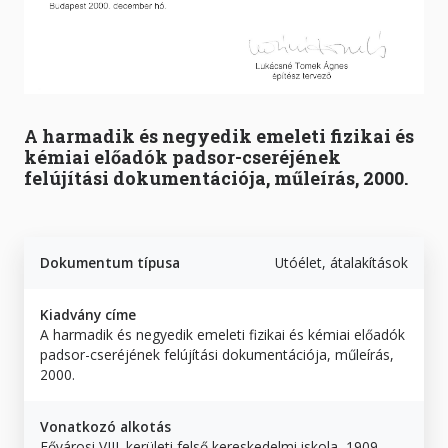
A harmadik és negyedik emeleti fizikai és
kémiai előadók padsor-cseréjének
felújítási dokumentációja, műleírás, 2000.
Dokumentum típusa
Utóélet, átalakítások
Kiadvány címe
A harmadik és negyedik emeleti fizikai és kémiai előadók
padsor-cseréjének felújítási dokumentációja, műleírás,
2000.
Vonatkozó alkotás
Fővárosi VIII. kerületi felső kereskedelmi iskola, 1909–