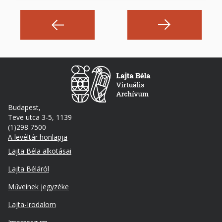
Budapest,
Teve utca 3-5, 1139
(1)298 7500
A levéltár honlapja
Footer
Lajta Béla alkotásai
Lajta Béláról
Műveinek jegyzéke
Lajta-Irodalom
Lábléc