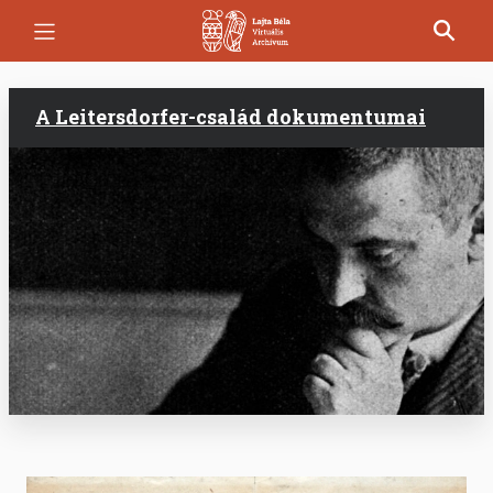
Ugrás
a
tartalomra
A Leitersdorfer-család dokumentumai