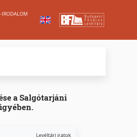
A-IRODALOM
ése a Salgótarjáni
 ügyében.
Levéltári iratok