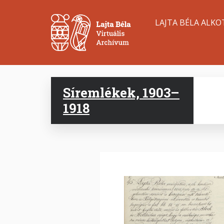
Ugrás
Main
a
LAJTA BÉLA ALKO
tartalomra
navigation
Síremlékek, 1903–
1918