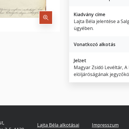
Kiadvány címe
Lajta Béla jelentése a Sal
ügyében.
Vonatkozó alkotás
Jelzet
Magyar Zsidó Levéltár, A 
elöljáróságának jegyzőkön
Footer
Lábléc
t,
Lajta Béla alkotásai
Impresszum