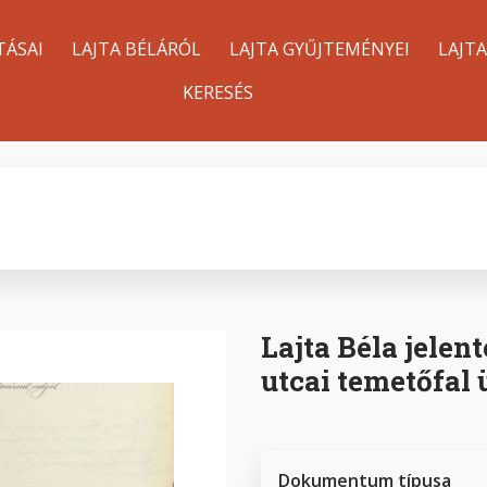
TÁSAI
LAJTA BÉLÁRÓL
LAJTA GYŰJTEMÉNYEI
LAJT
KERESÉS
Lajta Béla jelent
utcai temetőfal
Dokumentum típusa