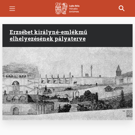
Ugrás
a
tartalomra
Erzsébet királyné-emlékmű
elhelyezésének pályaterve