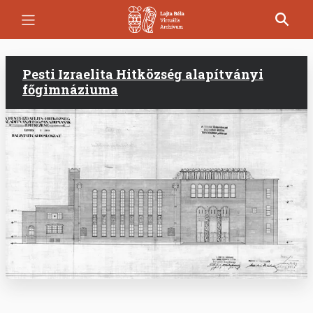
Ugrás
a
tartalomra
Pesti Izraelita Hitközség alapítványi
főgimnáziuma