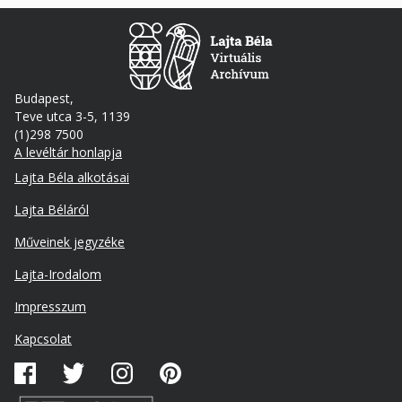
Budapest,
Teve utca 3-5, 1139
(1)298 7500
A levéltár honlapja
Footer
Lajta Béla alkotásai
Lajta Béláról
Műveinek jegyzéke
Lajta-Irodalom
Lábléc
Impresszum
másodlagos
Kapcsolat
Közösségi
média