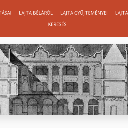
TÁSAI
LAJTA BÉLÁRÓL
LAJTA GYŰJTEMÉNYEI
LAJT
KERESÉS