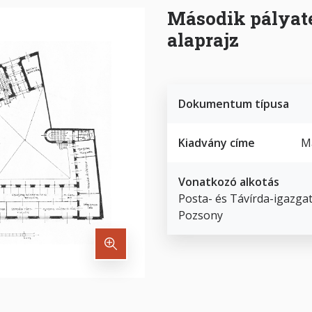
Második pályate
alaprajz
Dokumentum típusa
Kiadvány címe
Ma
Vonatkozó alkotás
Posta- és Távírda-igazga
Pozsony