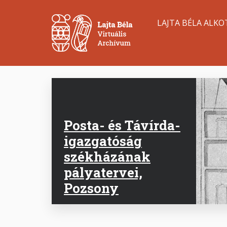
Ugrás
Main
a
LAJTA BÉLA ALKO
tartalomra
navigation
Posta- és Távírda-
igazgatóság
székházának
pályatervei,
Pozsony