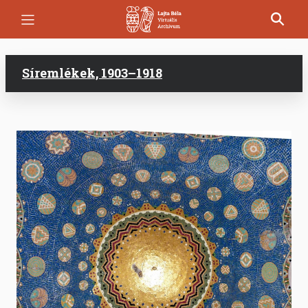
Ugrás
a
tartalomra
Síremlékek, 1903–1918