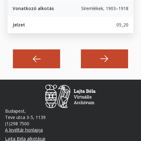
Vonatkozó alkotás
Síremlékek, 1903–1918
Jelzet
05_20
Budapest,
Teve utca 3-5, 1139
(1)298 7500
A levéltár honlapja
Footer
Lajta Béla alkotásai