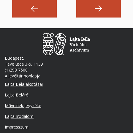
Budapest,
Teve utca 3-5, 1139
(1)298 7500
A levéltár honlapja
Footer
Lajta Béla alkotásai
Lajta Béláról
Műveinek jegyzéke
Lajta-Irodalom
Lábléc
Impresszum
másodlagos