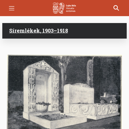
Ugrás
a
tartalomra
Síremlékek, 1903–1918