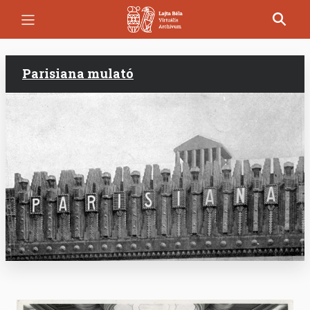
Ugrás
a
tartalomra
Parisiana mulató