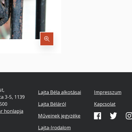
Footer
Lábléc
t,
Lajta Béla alkotásai
Impresszum
ca 3-5, 1139
másodlago
7500
Lajta Béláról
Kapcsolat
ár honlapja
Közösségi
Műveinek jegyzéke
média
Lajta-Irodalom