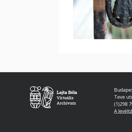
Budapes
Teve ut
(1)298 
A levélt