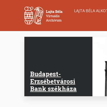
Ugrás
Main
a
LAJTA BÉLA ALKO
tartalomra
navigation
Budapest-
Erzsébetvárosi
Bank székháza