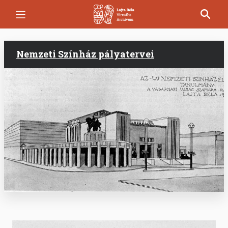
Ugrás
a
tartalomra
Nemzeti Színház pályatervei