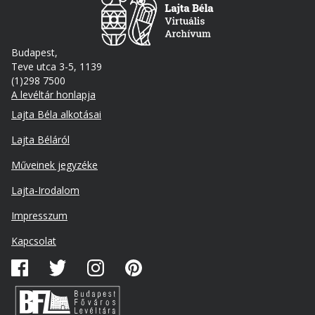
Budapest,
Teve utca 3-5, 1139
(1)298 7500
A levéltár honlapja
Footer
Lajta Béla alkotásai
Lajta Béláról
Műveinek jegyzéke
Lajta-Irodalom
Lábléc
Impresszum
másodlagos
Kapcsolat
Közösségi
média