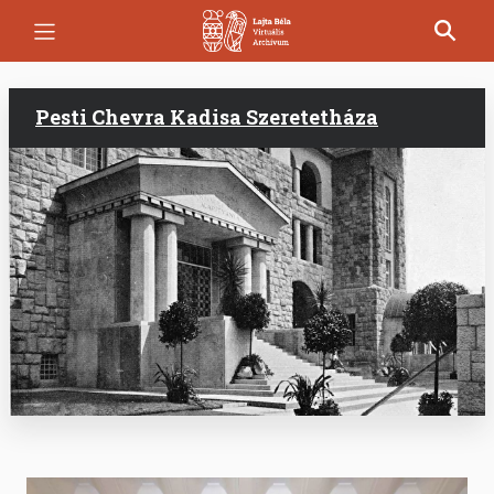
Ugrás
a
tartalomra
Pesti Chevra Kadisa Szeretetháza