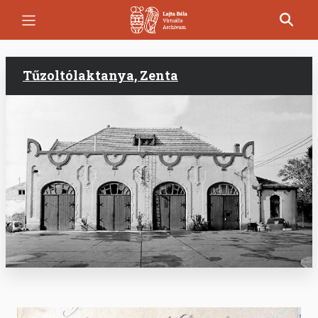
Ugrás
a
tartalomra
Tűzoltólaktanya, Zenta