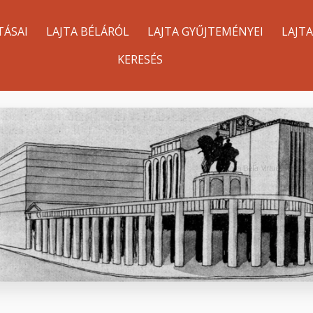
TÁSAI
LAJTA BÉLÁRÓL
LAJTA GYŰJTEMÉNYEI
LAJT
KERESÉS