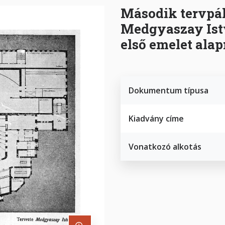
Második tervpál
Medgyaszay Istv
első emelet alap
Dokumentum típusa
Kiadvány címe
Vonatkozó alkotás