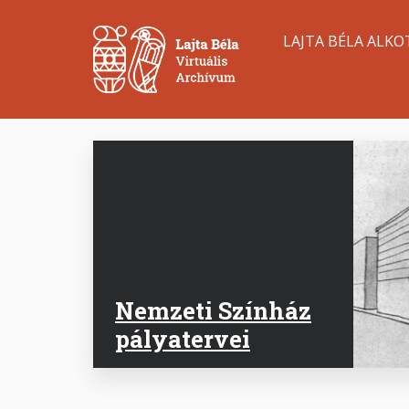
Ugrás
Main
a
LAJTA BÉLA ALKO
tartalomra
navigation
Nemzeti Színház
pályatervei