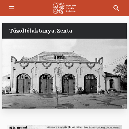
Ugrás
a
tartalomra
Tűzoltólaktanya, Zenta