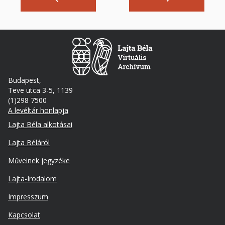
Budapest,
Teve utca 3-5, 1139
(1)298 7500
A levéltár honlapja
Footer
Lajta Béla alkotásai
Lajta Béláról
Műveinek jegyzéke
Lajta-Irodalom
Lábléc
Impresszum
másodlagos
Kapcsolat