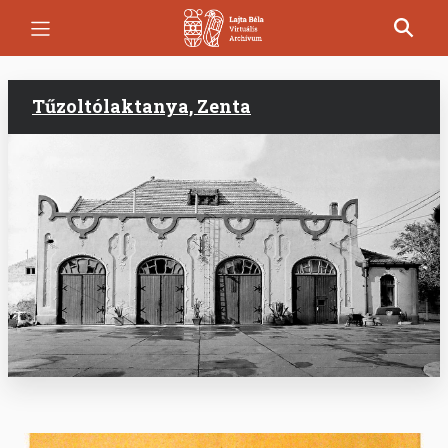
Ugrás
a
tartalomra
Tűzoltólaktanya, Zenta