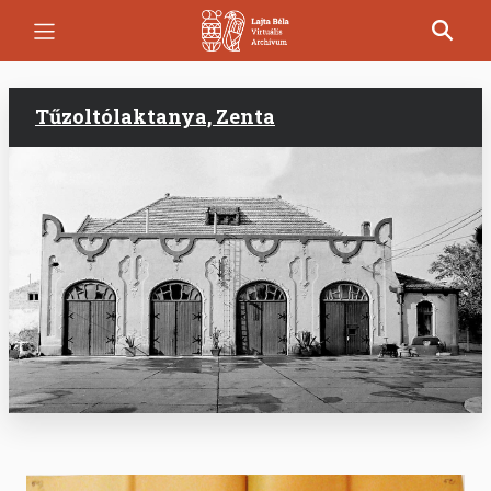
Ugrás
a
tartalomra
Tűzoltólaktanya, Zenta