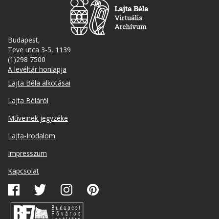
Budapest,
Teve utca 3-5, 1139
(1)298 7500
A levéltár honlapja
Footer
Lajta Béla alkotásai
Lajta Béláról
Műveinek jegyzéke
Lajta-Irodalom
Lábléc
Impresszum
másodlagos
Kapcsolat
Közösségi
média