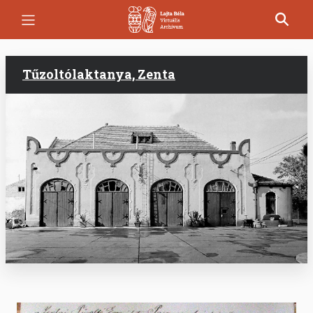
Ugrás
a
tartalomra
Tűzoltólaktanya, Zenta